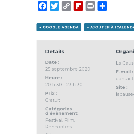
Facebook
Twitter
Copy
Flipboard
Print
Parta
Link
+ GOOGLE AGENDA
+ AJOUTER À ICALEND
Détails
Organi
Date :
La Cau
25 septembre 2020
E-mail :
Heure :
contac
20 h 30 - 23 h 30
Site :
Prix :
lacaus
Gratuit
Catégories
d’évènement:
Festival
,
Film
,
Rencontres