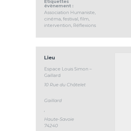
Étiquettes
évènement :
Association Humaniste
,
cinéma
,
festival
,
film
,
intervention
,
Réflexions
Lieu
Espace Louis Simon –
Gaillard
10 Rue du Châtelet
Gaillard
,
Haute-Savoie
74240