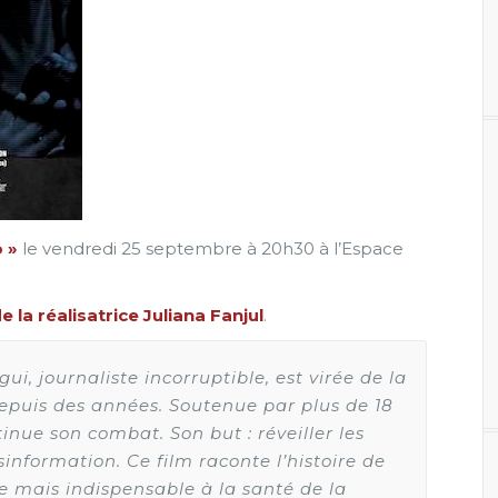
o »
le vendredi 25 septembre à 20h30 à l’Espace
 la réalisatrice Juliana Fanjul
.
i, journaliste incorruptible, est virée de la
depuis des années. Soutenue par plus de 18
inue son combat. Son but : réveiller les
sinformation. Ce film raconte l’histoire de
se mais indispensable à la santé de la