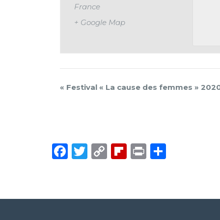
France
+ Google Map
«
Festival « La cause des femmes » 202
Facebook
Twitter
Copy
Flipboard
Print
Partag
Link