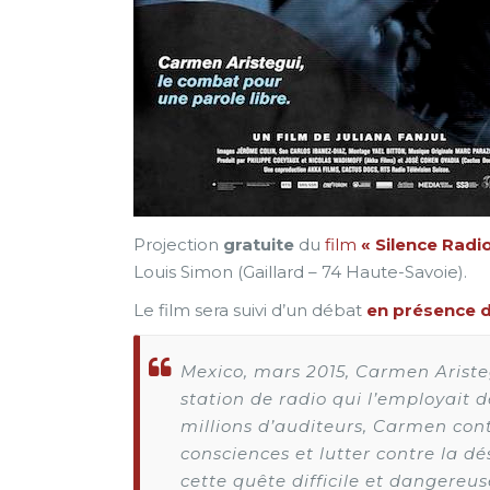
Projection
gratuite
du
film
« Silence Radi
Louis Simon (Gaillard – 74 Haute-Savoie).
Le film sera suivi d’un débat
en présence de
Mexico, mars 2015, Carmen Aristegu
station de radio qui l’employait 
millions d’auditeurs, Carmen cont
consciences et lutter contre la dé
cette quête difficile et dangereu