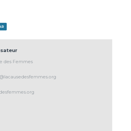
ger
AR
sateur
se des Femmes
t@lacausedesfemmes.org
edesfemmes.org