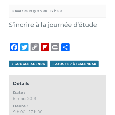
5 mars 2019 @ 9 h 00
-
17 h 00
S’incrire à la journée d’étude
Facebook
Twitter
Copy
Flipboard
Print
Partager
Link
+ GOOGLE AGENDA
+ AJOUTER À ICALENDAR
Détails
Date :
5 mars 2019
Heure :
9 h 00 - 17 h 00