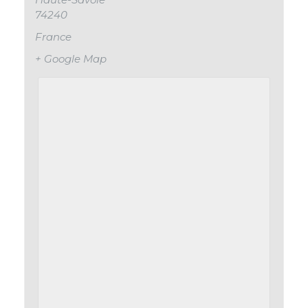
74240
France
+ Google Map