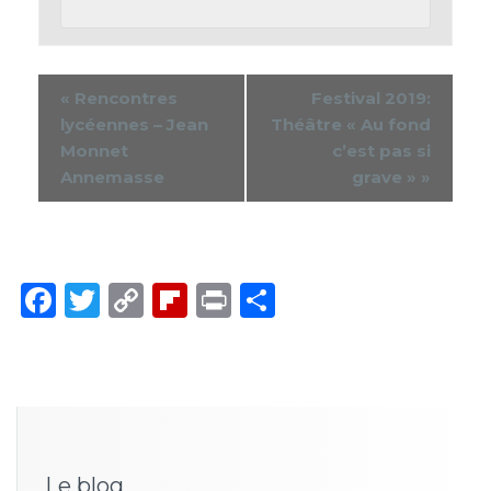
«
Rencontres
Festival 2019:
lycéennes – Jean
Théâtre « Au fond
Monnet
c’est pas si
Annemasse
grave »
»
Facebook
Twitter
Copy
Flipboard
Print
Partager
Link
Le blog