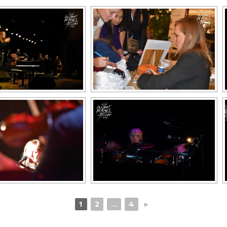
2
4
►
1
...