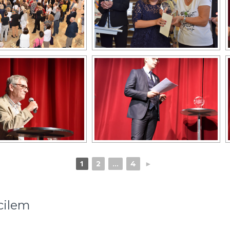
2
4
►
1
...
cilem