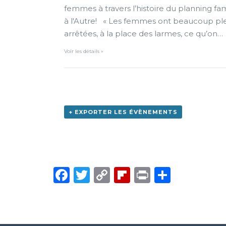
femmes à travers l’histoire du planning fa
à l'Autre! « Les femmes ont beaucoup pleu
arrêtées, à la place des larmes, ce qu’on…
Voir les détails »
+ EXPORTER LES ÉVÈNEMENTS
Facebook
Twitter
Copy
Flipboard
Print
Partag
Link