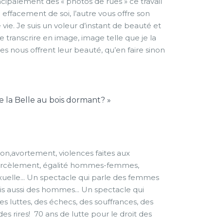
ncipalement des « photos de rues » ce travail
 effacement de soi, l’autre vous offre son
ie. Je suis un voleur d’instant de beauté et
le transcrire en image, image telle que je la
s nous offrent leur beauté, qu’en faire sinon
re la Belle au bois dormant? »
on,avortement, violences faites aux
rcèlement, égalité hommes-femmes,
exuelle... Un spectacle qui parle des femmes
is aussi des hommes... Un spectacle qui
s luttes, des échecs, des souffrances, des
 des rires! 70 ans de lutte pour le droit des