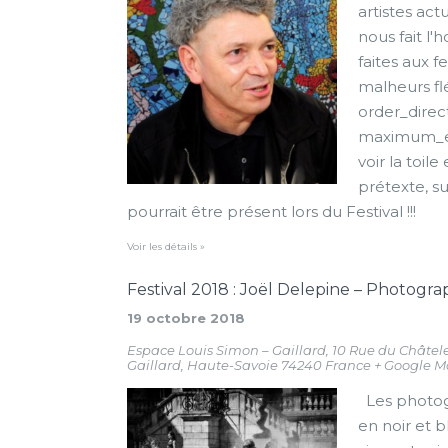
artistes ac
nous fait l'
faites aux
malheurs fl
order_direc
maximum_ent
voir la toil
prétexte, s
pourrait être présent lors du Festival !!!
Voir les détails »
Festival 2018 : Joël Delepine – Photograp
19 octobre 2018
Espace Louis Simon – Gaillard,
10 Rue du Châtel
Gaillard
,
Haute-Savoie
74240
France
+ Google 
Les photogr
en noir et b