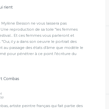
i rient
de Mylène Besson ne vous laissera pas
s. Une reproduction de sa toile "les femmes
stival... Et ces femmes vous parleront et
"Oui, il y a dans son oeuvre le portrait des
xant au passage des états d'âme que modèle le
imé pour pénétrer à ce point l'écriture du
ert Combas
et
Map
s, artiste peintre français qui fait partie des