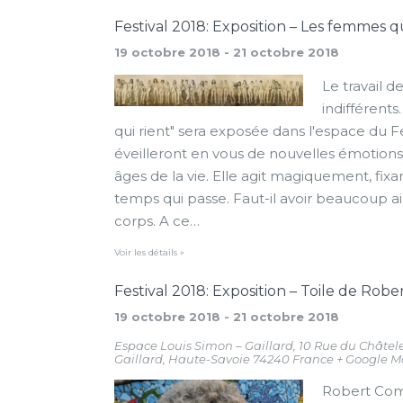
Festival 2018: Exposition – Les femmes qu
19 octobre 2018
-
21 octobre 2018
Le travail 
indifférent
qui rient" sera exposée dans l'espace du Fe
éveilleront en vous de nouvelles émotions. 
âges de la vie. Elle agit magiquement, fi
temps qui passe. Faut-il avoir beaucoup a
corps. A ce…
Voir les détails »
Festival 2018: Exposition – Toile de Rob
19 octobre 2018
-
21 octobre 2018
Espace Louis Simon – Gaillard,
10 Rue du Châtel
Gaillard
,
Haute-Savoie
74240
France
+ Google 
Robert Comba