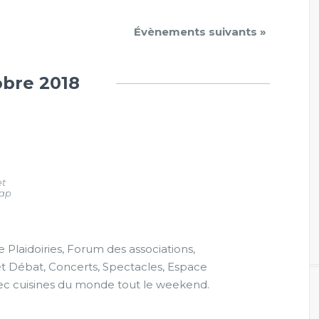
navigation
Évènements suivants
»
de
vues
obre 2018
Évènements
et
Map
 Plaidoiries, Forum des associations,
et Débat, Concerts, Spectacles, Espace
vec cuisines du monde tout le weekend.