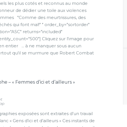
tuels les plus cotés et reconnus au monde
honneur de dédier une toile aux violences
 femmes "Comme des meurtrissures, des
échés qui font mal!" " order_by="sortorder"
tion="ASC" returns="included"
ity_count="500"] Cliquez sur l'image pour
e en entier ... à ne manquer sous aucun
urtout qu'il se murmure que Robert Combat
he – « Femmes d’ici et d’ailleurs »
et
Map
aphies exposées sont extraites d’un travail
lanc « Gens d’ici et d’ailleurs » Ces instants de