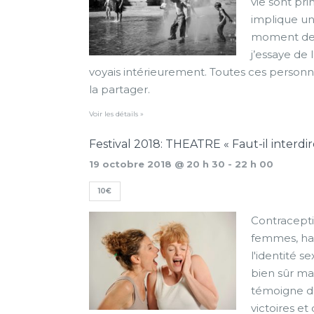
vie sont pri
implique un
moment de v
j’essaye de 
voyais intérieurement. Toutes ces personne
la partager.
Voir les détails »
Festival 2018: THEATRE « Faut-il interdi
19 octobre 2018 @ 20 h 30
-
22 h 00
10€
Contracepti
femmes, ha
l'identité s
bien sûr ma
témoigne de
victoires et