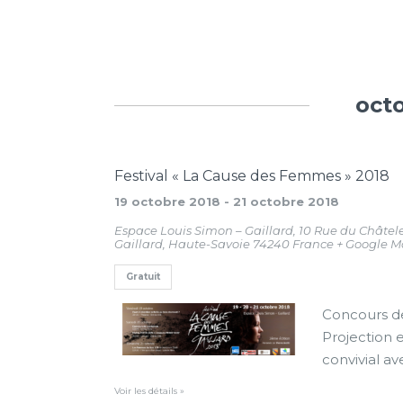
oct
Festival « La Cause des Femmes » 2018
19 octobre 2018
-
21 octobre 2018
Espace Louis Simon – Gaillard,
10 Rue du Châtel
Gaillard
,
Haute-Savoie
74240
France
+ Google 
Gratuit
Concours de
Projection 
convivial a
Voir les détails »