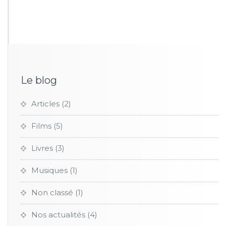
e
te
y
o
t
g
b
r
Li
ar
er
o
n
d
o
k
k
Le blog
Articles
(2)
Films
(5)
Livres
(3)
Musiques
(1)
Non classé
(1)
Nos actualités
(4)