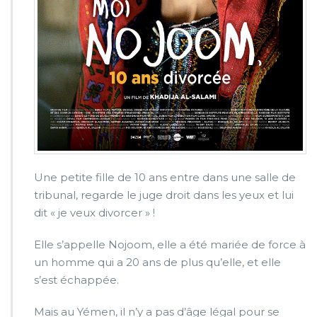
o
r
c
é
e »
u
n
f
i
l
m
d
e
Une petite fille de 10 ans entre dans une salle de
K
tribunal, regarde le juge droit dans les yeux et lui
h
dit « je veux divorcer » !
a
d
Elle s’appelle
Nojoom
, elle a été mariée de force à
i
j
un homme qui a 20 ans de plus qu’elle, et elle
a
s’est échappée.
A
l
Mais au Yémen, il n’y a pas d’âge légal pour se
-