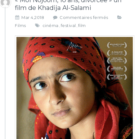
« Moi Nojoom, 10 ans, divorcée » un
film de Khadija Al-Salami
s
Mar 4,2018
Commentaires fermés
u
Films
cinéma
festival
film
,
,
r
« M
o
i
N
o
j
o
o
m,
1
0
a
n
s,
d
i
v