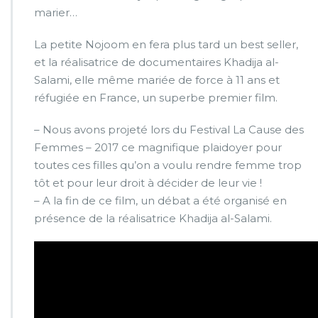
marier…
S
a
l
La
petite
Nojoom
en fera plus tard un best seller,
a
et
la
réalisatrice de documentaires Khadija al-
m
Salami, elle même mariée de force à 11 ans et
i
réfugiée en France, un superbe p
remier film.
– Nous avons projeté lors du Festival
La Cause des
Femmes
– 2017 ce magnifique plaidoyer pour
toutes ces filles qu’on a voulu rendre femme trop
tôt et pour leur droit à décider de leur vie !
– A
la
fin de ce film, un débat a été organisé en
présence de
la
réalisatrice Khadija al-Salami.