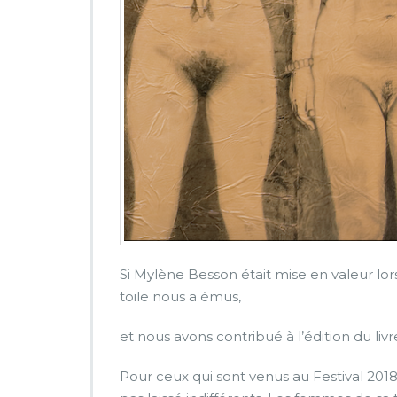
i
Si Mylène Besson était mise en valeur lors
toile nous a émus,
et nous avons contribué à l’édition du liv
Pour ceux qui sont venus au Festival 201