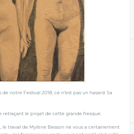
e
a
u
e
t
u
n
l
v
r
e
d
e
M
 de notre Festival 2018, ce n’est pas un hasard. Sa
y
l
è
n
re retraçant le projet de cette grande fresque.
e
B
8, le travail de Mylène Besson ne vous a certainement
e