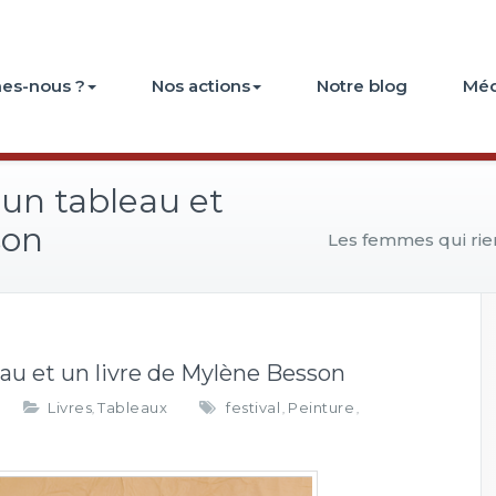
es-nous ?
Nos actions
Notre blog
Méd
 un tableau et
son
Les femmes qui rie
au et un livre de Mylène Besson
s
Livres
Tableaux
festival
Peinture
,
,
,
u
r
L
e