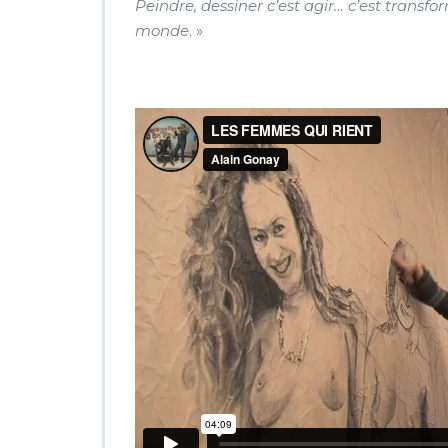
Peindre, dessiner c’est agir… c’est transf
monde
. »