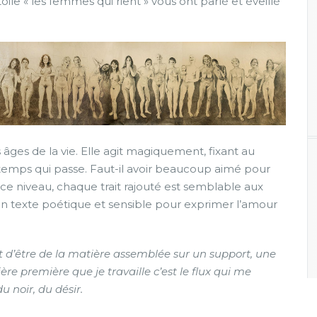
oile « les femmes qui rient » vous ont parlé et éveillé
s
s
o
n
es âges de la vie. Elle agit magiquement, fixant au
emps qui passe. Faut-il avoir beaucoup aimé pour
 ce niveau, chaque trait rajouté est semblable aux
un texte poétique et sensible pour exprimer l’amour
 d’être de la matière assemblée sur un support, une
ière première que je travaille c’est le flux qui me
du noir, du désir.