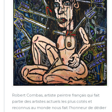
s
m
e
u
r
t
r
i
s
s
u
r
e
s,
d
e
s
m
a
Robert Combas, artiste peintre français qui fait
l
partie des artistes actuels les plus cotés et
h
e
reconnus au monde nous fait l’honneur de dédier