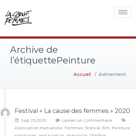
Toggle
navigati
Archive de
l’étiquettePeinture
Accueil
/
évènement
Festival « La cause des femmes » 2020
Sep 25,2020
Laisser un commentaire
Association Humaniste
Femmes
festival
film
Peinture
,
,
,
,
,
plaidoiries
restauration
spectacle
Théâtre
,
,
,